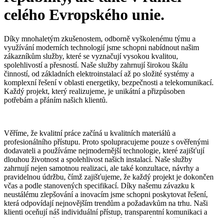
celého Evropského unie.
Díky mnohaletým zkušenostem, odborně vyškolenému týmu a
využívání moderních technologií jsme schopni nabídnout našim
zákazníkům služby, které se vyznačují vysokou kvalitou,
spolehlivostí a přesností. Naše služby zahrnují širokou škálu
činností, od základních elektroinstalací až po složité systémy a
komplexní řešení v oblasti energetiky, bezpečnosti a telekomunikací.
Každý projekt, který realizujeme, je unikátní a přizpůsoben
potřebám a přáním našich klientů.
Věříme, že kvalitní práce začíná u kvalitních materiálů a
profesionálního přístupu. Proto spolupracujeme pouze s ověřenými
dodavateli a používáme nejmodernější technologie, které zajišťují
dlouhou životnost a spolehlivost našich instalací. Naše služby
zahrnují nejen samotnou realizaci, ale také konzultace, návrhy a
pravidelnou údržbu, čímž zajišťujeme, že každý projekt je dokončen
včas a podle stanovených specifikací. Díky našemu závazku k
neustálému zlepšování a inovacím jsme schopni poskytovat řešení,
která odpovídají nejnovějším trendům a požadavkům na trhu. Naši
klienti oceňují náš individuální přístup, transparentní komunikaci a