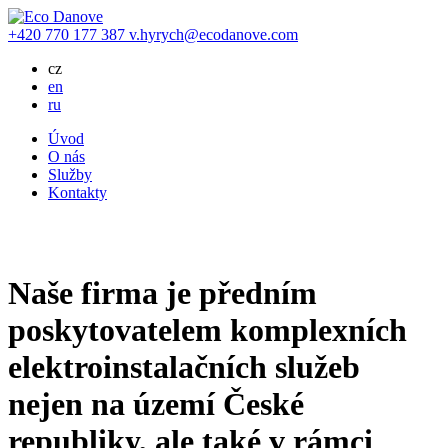
+420
770 177 387
v.hyrych@ecodanove.com
cz
en
ru
Úvod
O nás
Služby
Kontakty
Naše firma je předním
poskytovatelem komplexních
elektroinstalačních služeb
nejen na území České
republiky, ale také v rámci